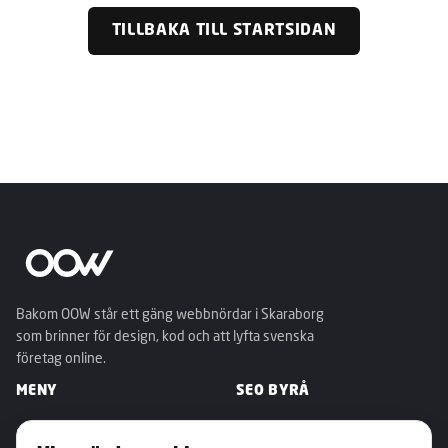
TILLBAKA TILL STARTSIDAN
Bakom OOW står ett gäng webbnördar i Skaraborg
som brinner för design, kod och att lyfta svenska
företag online.
MENY
SEO BYRÅ
›
Tjänster
›
SEO Stockholm