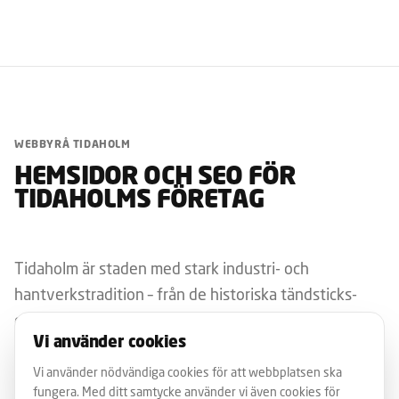
WEBBYRÅ TIDAHOLM
HEMSIDOR OCH SEO FÖR
TIDAHOLMS FÖRETAG
Tidaholm är staden med stark industri- och
hantverkstradition – från de historiska tändsticks-
och skofabrikerna till dagens trä-, verkstads- och
Vi använder cookies
fordonsleverantörer. Som webbyrå för Tidaholm har
vi byggt hemsidor för traditionella tillverkare,
Vi använder nödvändiga cookies för att webbplatsen ska
fungera. Med ditt samtycke använder vi även cookies för
hantverksföretag och lokala tjänsteleverantörer.