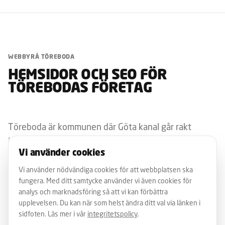
WEBBYRÅ TÖREBODA
HEMSIDOR OCH SEO FÖR
TÖREBODAS FÖRETAG
Töreboda är kommunen där Göta kanal går rakt
igenom samhället och där lantbruk, småindustri och
Vi använder cookies
en växande besöksnäring präglar näringslivet. Som
webbyrå för Töreboda har vi byggt hemsidor för
Vi använder nödvändiga cookies för att webbplatsen ska
fungera. Med ditt samtycke använder vi även cookies för
lokala företag, kanalverksamhet, hantverkare och
analys och marknadsföring så att vi kan förbättra
lantbruksaktörer.
upplevelsen. Du kan när som helst ändra ditt val via länken i
sidfoten. Läs mer i vår
integritetspolicy
.
För Törebodas företag spelar lokala sökningar en stor