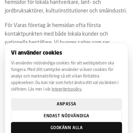
hemsidor för lokala hantverkare, lant- och
jordbruksaktörer, kulturinstitutioner och småindustri.
För Varas företag är hemsidan ofta första
kontaktpunkten med både lokala kunder och
nationella beställare. Vi bygger sajter som ser
professionella ut, laddar snabbt och rankar på rätt
Vi använder cookies
söktermer – både i Vara, Skara, Lidköping och hela
Vi använder nödvändiga cookies för att webbplatsen ska
Västra Götaland.
fungera. Med ditt samtycke använder vi även cookies för
analys och marknadsföring så att vi kan förbättra
Lokal SEO i Vara handlar om att äga söktermer som
upplevelsen. Du kan när som helst ändra ditt val via länken i
sidfoten. Läs mer i vår
integritetspolicy
.
"elektriker Vara", "tandläkare Vara" och liknande
lokala sökningar. Vi optimerar Google Business
ANPASSA
Profile, bygger landningssidor och hanterar
recensioner.
ENDAST NÖDVÄNDIGA
GODKÄNN ALLA
För kulturella aktörer kring Vara Konserthus och