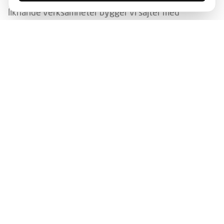
liknande verksamheter bygger vi sajter med
biljettförsäljning, kalender och programlistor som
funkar både digitalt och i tryck.
Lant- och jordbruk