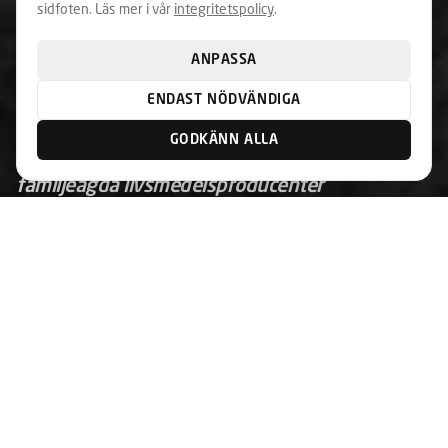
sidfoten. Läs mer i vår
integritetspolicy
.
ANPASSA
ENDAST NÖDVÄNDIGA
DAFGÅRDS
GODKÄNN ALLA
Webbplats för en av Sveriges största
familjeägda livsmedelsproducenter
Hem
Uppdrag
Dafgårds
← Alla uppdrag
·
Livsmedelsproducent
Utmaningen
Dafgårds är en av Sveriges största familjeägda
livsmedelsproducenter med en bred portfölj av