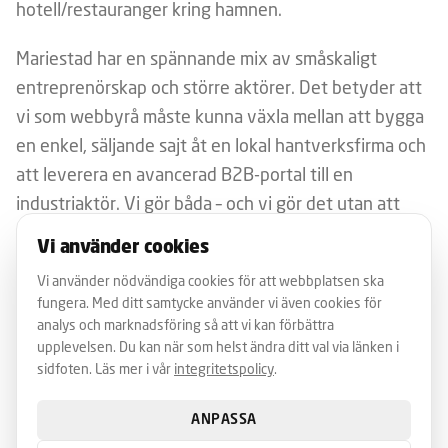
hotell/restauranger kring hamnen.
Mariestad har en spännande mix av småskaligt
entreprenörskap och större aktörer. Det betyder att
vi som webbyrå måste kunna växla mellan att bygga
en enkel, säljande sajt åt en lokal hantverksfirma och
att leverera en avancerad B2B-portal till en
industriaktör. Vi gör båda – och vi gör det utan att
tappa kvalitet eller fördyra med onödig komplexitet.
Vi använder cookies
För lokal SEO i Mariestad jobbar vi med söktermer
Vi använder nödvändiga cookies för att webbplatsen ska
fungera. Med ditt samtycke använder vi även cookies för
som "elektriker Mariestad", "tandläkare Mariestad",
analys och marknadsföring så att vi kan förbättra
"lunch Mariestad" och liknande. Vi optimerar Google
upplevelsen. Du kan när som helst ändra ditt val via länken i
Business Profile, hanterar recensioner och bygger
sidfoten. Läs mer i vår
integritetspolicy
.
landningssidor som faktiskt svarar på det användaren
ANPASSA
söker efter – inte bara generiska om-oss-texter.