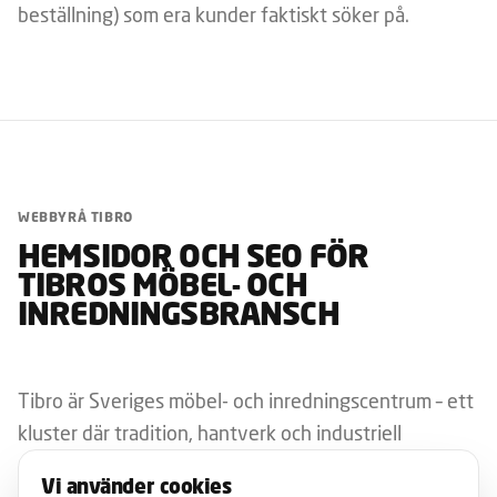
beställning) som era kunder faktiskt söker på.
WEBBYRÅ TIBRO
HEMSIDOR OCH SEO FÖR
TIBROS MÖBEL- OCH
INREDNINGSBRANSCH
Tibro är Sveriges möbel- och inredningscentrum – ett
kluster där tradition, hantverk och industriell
produktion möts. Som webbyrå för Tibro har vi byggt
Vi använder cookies
hemsidor för möbeltillverkare, inredningsföretag,