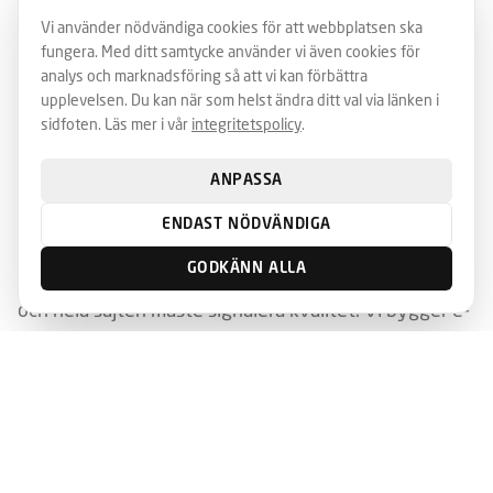
Vi använder nödvändiga cookies för att webbplatsen ska
snickerier och underleverantörer i kommunen. Vi
fungera. Med ditt samtycke använder vi även cookies för
förstår både hantverkets stolthet och den
analys och marknadsföring så att vi kan förbättra
industriella effektiviteten som krävs för att leverera
upplevelsen. Du kan när som helst ändra ditt val via länken i
sidfoten. Läs mer i vår
integritetspolicy
.
till hela Sverige och Europa.
För Tibros möbelbransch är hemsidan en kritisk B2B-
ANPASSA
kanal mot återförsäljare, projektkunder och offentlig
ENDAST NÖDVÄNDIGA
upphandling. Bilderna måste vara perfekta,
GODKÄNN ALLA
produktkatalogen måste vara sökbar och flerspråkig,
och hela sajten måste signalera kvalitet. Vi bygger e-
handel och B2B-portaler skräddarsydda för
möbelbranschens unika krav.
Lokal SEO i Tibro handlar om både lokala
tjänstesökningar ("VVS Tibro", "elektriker Tibro") och
branschspecifika nationella sökningar för möbel- och