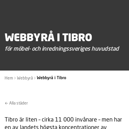
WEBBYRÅ I TIBRO
för möbel- och inredningssveriges huvudstad
Hem
Webbyrå
Webbyrå i Tibro
← Alla städer
Tibro är liten – cirka 11 000 invånare – men har
en av landets högsta koncentrationer av