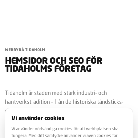
WEBBYRÅ TIDAHOLM
HEMSIDOR OCH SEO FÖR
TIDAHOLMS FÖRETAG
Tidaholm är staden med stark industri- och
hantverkstradition – från de historiska tändsticks-
och skofabrikerna till dagens trä-, verkstads- och
Vi använder cookies
fordonsleverantörer. Som webbyrå för Tidaholm har
vi byggt hemsidor för traditionella tillverkare,
Vi använder nödvändiga cookies för att webbplatsen ska
fungera. Med ditt samtycke använder vi även cookies för
hantverksföretag och lokala tjänsteleverantörer.